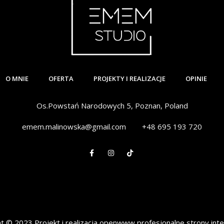
O MNIE
OFERTA
PROJEKTY I REALIZACJE
OPINIE
Os.Powstań Narodowych 5, Poznan, Poland
emem.malinowska@gmail.com
+48 695 193 720
t © 2023 Projekt i realizacja openwww profesjonalne strony in